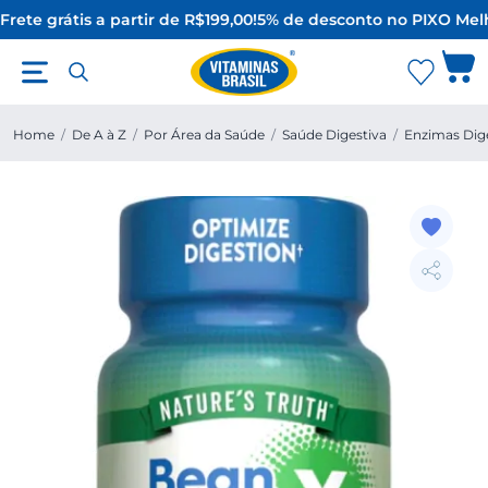
rete grátis a partir de R$199,00!
5% de desconto no PIX
O Melh
Home
/
De A à Z
/
Por Área da Saúde
/
Saúde Digestiva
/
Enzimas Dig