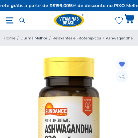
rete grátis a partir de R$199,00!
5% de desconto no PIX
O Melho
Home
/
Durma Melhor
/
Relaxantes e Fitoterápicos
/
Ashwagandha