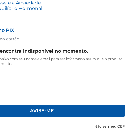
sse e a Ansiedade
quilíbrio Hormonal
no PIX
 no cartão
 encontra indisponível no momento.
aixo com seu nome e email para ser informado assim que o produto
amente:
AVISE-ME
Não sei meu CEP