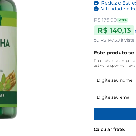
Reduz o Estre
Vitalidade e E
R$ 176,00
-20%
R$ 140,13
ou
R$ 147,50
à vista
Este produto se
Preencha os campos ab
estiver disponível nov
Calcular frete: