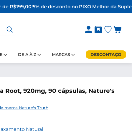
 de R$199,00!
5% de desconto no PIX
O Melhor da Suplem
E
DE A À Z
MARCAS
DESCONTAÇO
Root, 920mg, 90 cápsulas, Nature's
da marca Nature's Truth
laxamento Natural