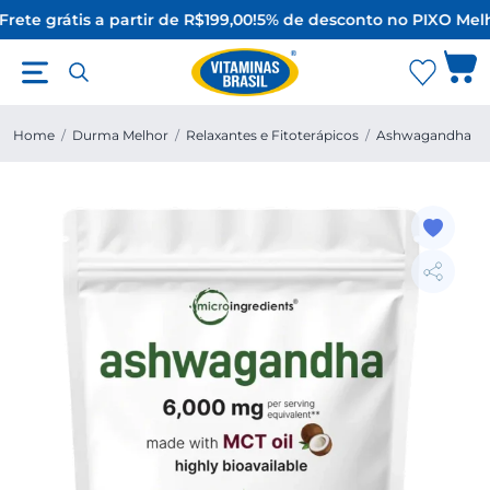
rete grátis a partir de R$199,00!
5% de desconto no PIX
O Melh
Home
/
Durma Melhor
/
Relaxantes e Fitoterápicos
/
Ashwagandha