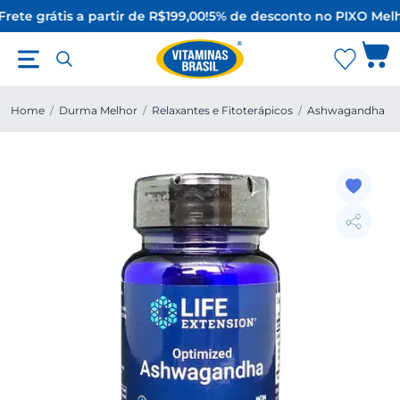
rete grátis a partir de R$199,00!
5% de desconto no PIX
O Melh
Home
/
Durma Melhor
/
Relaxantes e Fitoterápicos
/
Ashwagandha