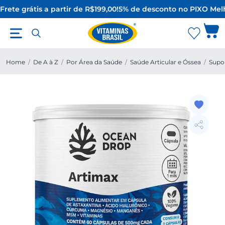
Frete grátis a partir de R$199,00!
5% de desconto no PIX
O Melh
Home
/
De A à Z
/
Por Área da Saúde
/
Saúde Articular e Óssea
/
Supor