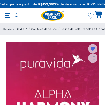
ete grátis a partir de R$199,00!
5% de desconto no PIX
O Melho
Home
/
De A à Z
/
Por Área da Saúde
/
Saúde da Pele, Cabelos e Unha