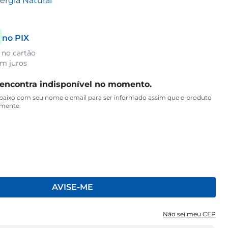
rgia Natural
no PIX
 no cartão
m juros
 encontra indisponível no momento.
aixo com seu nome e email para ser informado assim que o produto
amente:
AVISE-ME
Não sei meu CEP