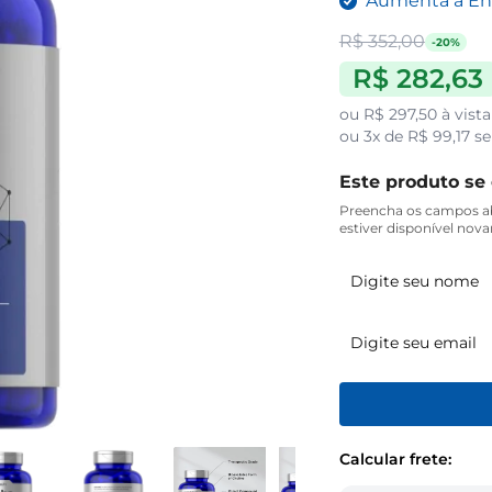
Aumenta a Ene
R$ 352,00
-20%
R$ 282,63
ou
R$ 297,50
à vista
ou
3x de R$ 99,17
se
Este produto se
Preencha os campos ab
estiver disponível nov
Calcular frete: