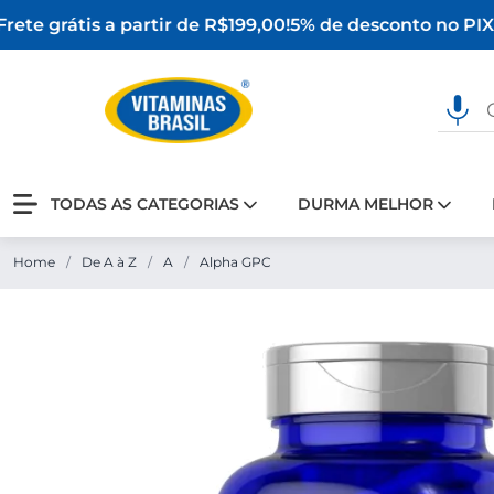
ete grátis a partir de R$199,00!
5% de desconto no PIX
O
TODAS AS CATEGORIAS
DURMA MELHOR
Home
/
De A à Z
/
A
/
Alpha GPC