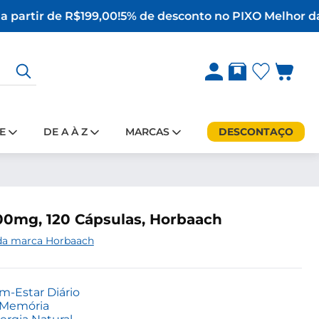
 partir de R$199,00!
5% de desconto no PIX
O Melhor da 
E
DE A À Z
MARCAS
DESCONTAÇO
0mg, 120 Cápsulas, Horbaach
 da marca Horbaach
-Estar Diário
e Memória