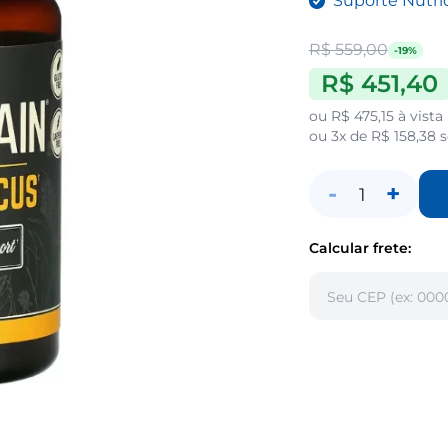
Suporte Nutric
R$ 559,00
-19%
R$ 451,40
ou
R$ 475,15
à vista
ou
3x de R$ 158,38
s
-
+
1
Calcular frete: