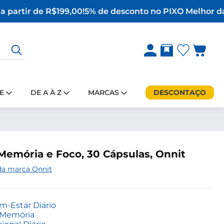
 partir de R$199,00!
5% de desconto no PIX
O Melhor da 
E
DE A À Z
MARCAS
DESCONTAÇO
 Memória e Foco, 30 Cápsulas, Onnit
da marca Onnit
-Estar Diário
e Memória