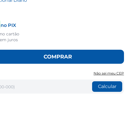
ional Diário
no PIX
 no cartão
em juros
COMPRAR
Não sei meu CEP
Calcular