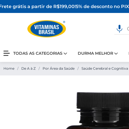
ete grátis a partir de R$199,00!
5% de desconto no PIX
O
TODAS AS CATEGORIAS
DURMA MELHOR
Home
/
De A à Z
/
Por Área da Saúde
/
Saúde Cerebral e Cognitiva