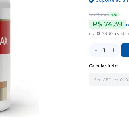
Suporte ao Si
R$ 90,05
-17%
R$ 74,39
n
ou
R$ 78,30
à vista 
-
+
1
Calcular frete: