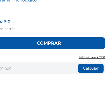
stema Imunológico
o PIX
no cartão
COMPRAR
Não sei meu CEP
Calcular