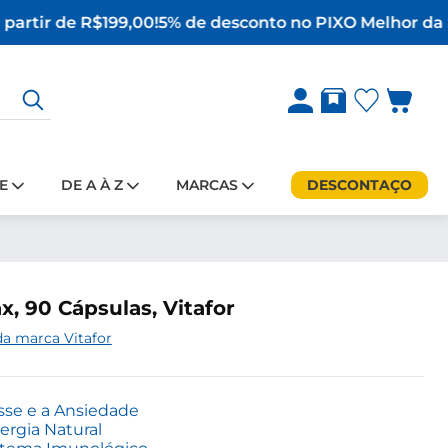
partir de R$199,00!
5% de desconto no PIX
O Melhor da S
E
DE A À Z
MARCAS
DESCONTAÇO
, 90 Cápsulas, Vitafor
da marca Vitafor
sse e a Ansiedade
rgia Natural