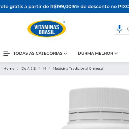
te grátis a partir de R$199,00!
5% de desconto no PIX
O 
TODAS AS CATEGORIAS
DURMA MELHOR
Home
/
De A à Z
/
M
/
Medicina Tradicional Chinesa