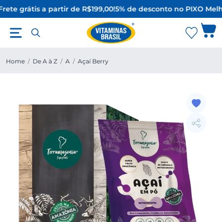
rete grátis a partir de R$199,00!
5% de desconto no PIX
O Melh
Home
/
De A à Z
/
A
/
Açaí Berry