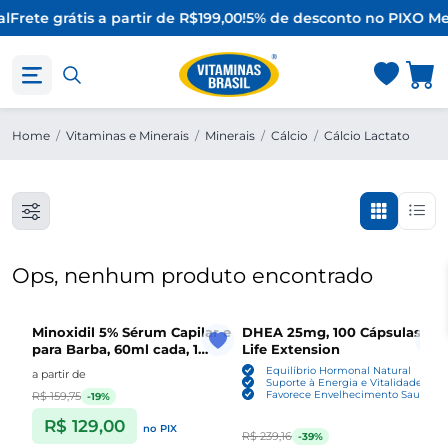
l
Frete grátis a partir de R$199,00!
5% de desconto no PIX
O Me
Home
/
Vitaminas e Minerais
/
Minerais
/
Cálcio
/
Cálcio Lactato
Ops, nenhum produto encontrado
Minoxidil 5% Sérum Capilar e
DHEA 25mg, 100 Cápsulas ,
para Barba, 60ml cada, 1
Life Extension
Unidade ou Kit com 3,
Equilíbrio Hormonal Natural
a partir de
Sefralls
Suporte à Energia e Vitalidade
Favorece Envelhecimento Saudável
R$ 159,75
-19%
R$ 129,00
no PIX
R$ 239,16
-39%