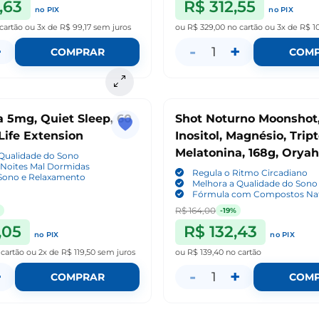
,63
R$ 312,55
no PIX
no PIX
cartão
ou
3x de R$ 99,17
sem juros
ou
R$ 329,00
no cartão
ou
3x de R$ 1
+
-
+
1
COMPRAR
COM
 5mg, Quiet Sleep, 60
Shot Noturno Moonshot
Life Extension
Inositol, Magnésio, Trip
Melatonina, 168g, Orya
 Qualidade do Sono
 Noites Mal Dormidas
Regula o Ritmo Circadiano
 Sono e Relaxamento
Melhora a Qualidade do Sono
Fórmula com Compostos Nat
R$ 164,00
-19%
,05
R$ 132,43
no PIX
no PIX
 cartão
ou
2x de R$ 119,50
sem juros
ou
R$ 139,40
no cartão
+
-
+
1
COMPRAR
COM