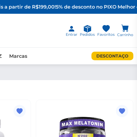
 a partir de R$199,00!
5% de desconto no PIX
O Melhor d
Entrar
Pedidos
Favoritos
Carrinho
Z
Marcas
DESCONTAÇO