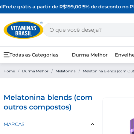
Frete grátis a partir de R$199,00!
5% de desconto no PIX
Todas as Categorias
Durma Melhor
Envelh
Home
/
Durma Melhor
/
Melatonina
/
Melatonina Blends (com Ou
melatonina blends (com
outros compostos)
MARCAS