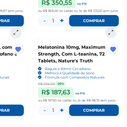
R$ 350,55
no PIX
09,67
sem juros
ou
R$ 369,00
no cartão
ou
3x de R$ 123,00
sem juros
-
+
1
PRAR
COMPRAR
, com
Melatonina 10mg, Maximum
tofano e
Strength, Com L-teanina, 72
h
Tablets, Nature's Truth
Regula o Ritmo Circadiano
Melhora a Qualidade do Sono
urais
Fórmula com Compostos Naturais
R$ 234,00
-20%
R$ 187,63
no PIX
ou
R$ 197,50
no cartão
ou
2x de R$ 98,75
sem juros
-
+
1
PRAR
COMPRAR