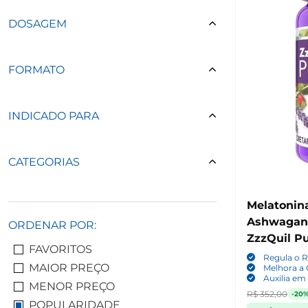
DOSAGEM
FORMATO
INDICADO PARA
CATEGORIAS
Melatonin
Ashwagan
ORDENAR POR:
ZzzQuil Pu
FAVORITOS
Regula o R
MAIOR PREÇO
Melhora a
Auxilia em
MENOR PREÇO
R$ 352,00
-20
POPULARIDADE