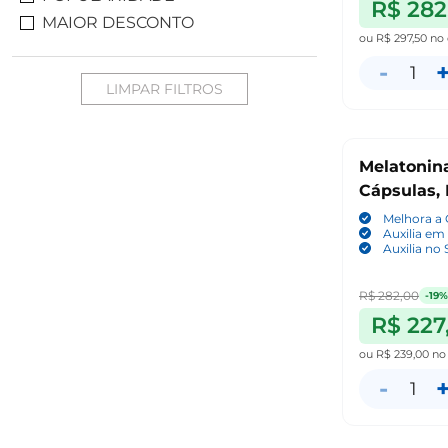
R$ 282
MAIOR DESCONTO
ou
R$ 297,50
no 
-
1
LIMPAR FILTROS
Melatonina
Cápsulas, 
Melhora a
Auxilia em
Auxilia no
R$ 282,00
-19%
R$ 227
ou
R$ 239,00
no
-
1