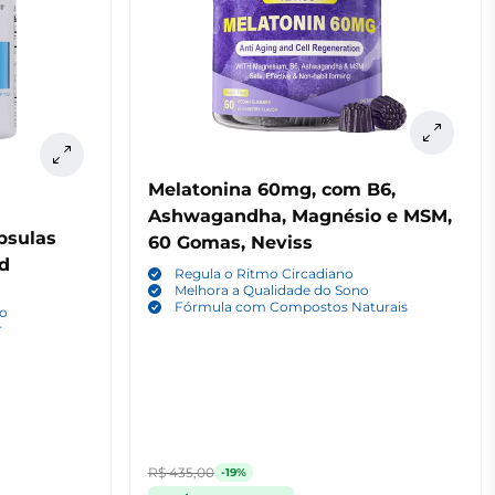
Melatonina 60mg, com B6,
Ashwagandha, Magnésio e MSM,
psulas
60 Gomas, Neviss
d
Regula o Ritmo Circadiano
Melhora a Qualidade do Sono
Fórmula com Compostos Naturais
to
r
R$ 435,00
-19%