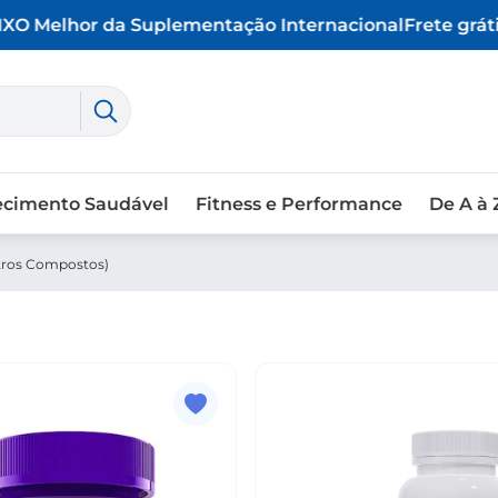
O Melhor da Suplementação Internacional
Frete grátis
ecimento Saudável
Fitness e Performance
De A à 
tros Compostos)