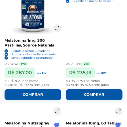
Suporte à Função Muscular
Melatonina 1mg, 300
Pastillas, Source Naturals
Regula o Ritmo Circadiano
Auxilia no Sono e Relaxamento
Sono Profundo e Restaurador
R$ 347,41
R$ 296,00
-17%
-21%
R$ 287,00
R$ 235,13
no PIX
no PIX
ou
R$ 302,10
no cartão
ou
R$ 247,50
no cartão
ou
3x de R$ 100,70
sem juros
ou
3x de R$ 82,50
sem juros
COMPRAR
COMPRAR
Melatonina NutraSpray
Melatonina 10mg, 60 Tablets,