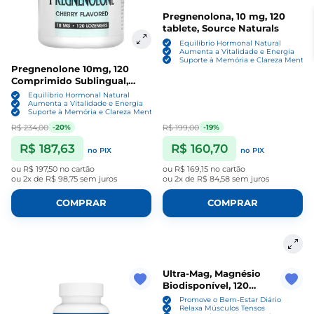
Pregnenolona, 10 mg, 120
tablete, Source Naturals
Equilíbrio Hormonal Natural
Aumenta a Vitalidade e Energia
Suporte à Memória e Clareza Mental
Pregnenolone 10mg, 120
Comprimido Sublingual,
Source Naturals
Equilíbrio Hormonal Natural
Aumenta a Vitalidade e Energia
Suporte à Memória e Clareza Mental
R$ 234,00
R$ 199,00
-20%
-19%
R$ 187,63
R$ 160,70
no PIX
no PIX
ou
R$ 197,50
no cartão
ou
R$ 169,15
no cartão
ou
2x de R$ 98,75
sem juros
ou
2x de R$ 84,58
sem juros
COMPRAR
COMPRAR
Ultra-Mag, Magnésio
Biodisponível, 120
Comprimidos, Source
Promove o Bem-Estar Diário
Naturals
Relaxa Músculos Tensos