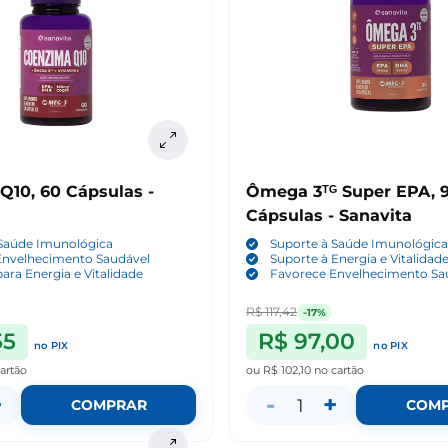
Q10, 60 Cápsulas -
Ômega 3ᵀᴳ Super EPA, 
Cápsulas - Sanavita
 Saúde Imunológica
Suporte à Saúde Imunológic
Envelhecimento Saudável
Suporte à Energia e Vitalidad
para Energia e Vitalidade
Favorece Envelhecimento Sa
R$ 117,42
-17%
55
R$ 97,00
no PIX
no PIX
artão
ou
R$ 102,10
no cartão
+
-
+
1
COMPRAR
COM