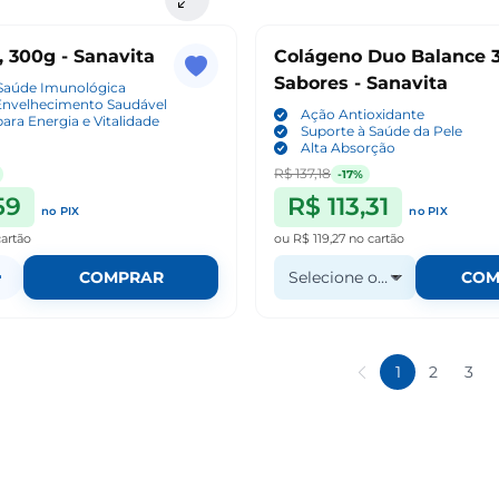
 300g - Sanavita
Colágeno Duo Balance 
Sabores - Sanavita
 Saúde Imunológica
Envelhecimento Saudável
Ação Antioxidante
para Energia e Vitalidade
Suporte à Saúde da Pele
Alta Absorção
R$ 137,18
-17%
59
R$ 113,31
no PIX
no PIX
cartão
ou
R$ 119,27
no cartão
+
COMPRAR
Selecione o Sabor
COM
1
2
3