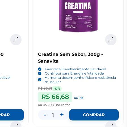
90
Creatina Sem Sabor, 300g -
Sanavita
a
Favorece Envelhecimento Saudável
e
Contribui para Energia e Vitalidade
udável
Aumenta desempenho físico e resistência
muscular
R$ 80,71
-17%
R$ 66,68
no PIX
ou
R$ 70,18
no cartão
-
+
1
PRAR
COMPRAR