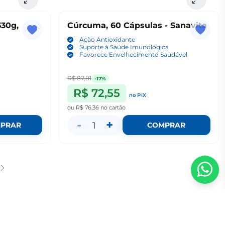
330g,
Cúrcuma, 60 Cápsulas - Sanavita
Ação Antioxidante
Suporte à Saúde Imunológica
Favorece Envelhecimento Saudável
R$ 87,81
-17%
R$ 72,55
no PIX
ou
R$ 76,36
no cartão
-
+
1
PRAR
COMPRAR