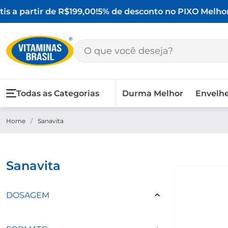
s a partir de R$199,00!
5% de desconto no PIX
O Melhor 
Todas as Categorias
Durma Melhor
Envelh
Home
/
Sanavita
sanavita
DOSAGEM