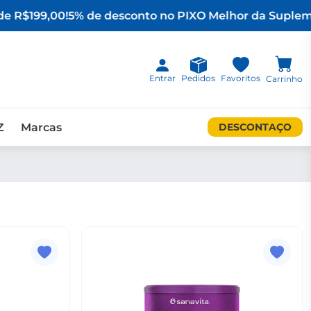
e R$199,00!
5% de desconto no PIX
O Melhor da Supleme
Entrar
Pedidos
Favoritos
Carrinho
Z
Marcas
DESCONTAÇO