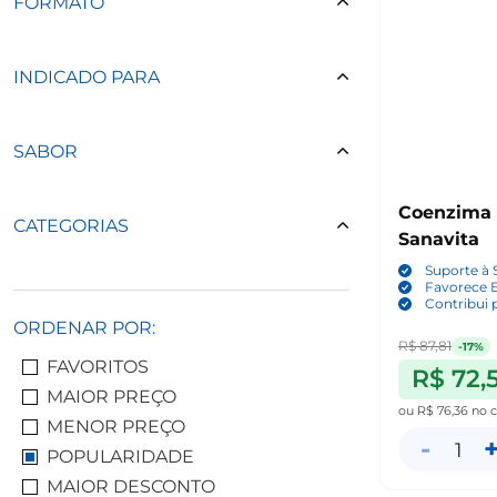
FORMATO
INDICADO PARA
SABOR
Coenzima 
CATEGORIAS
Sanavita
Suporte à
Favorece 
Contribui 
ORDENAR POR:
R$ 87,81
-17%
FAVORITOS
R$ 72,
MAIOR PREÇO
ou
R$ 76,36
no c
MENOR PREÇO
-
1
POPULARIDADE
MAIOR DESCONTO