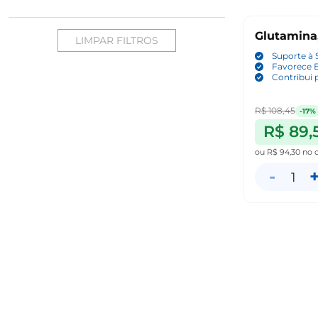
Glutamina,
LIMPAR FILTROS
Suporte à
Favorece 
Contribui 
R$ 108,45
-17%
R$ 89,
ou
R$ 94,30
no 
-
1