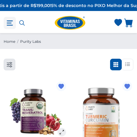
is a partir de R$199,00!
5% de desconto no PIX
O Melhor da Su
Home
/
Purity Labs