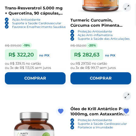
Trans‑Resveratrol 5.000 mg
+ Quercetina, 90 cápsulas,
Purity Labs
Turmeric Curcumin,
Ação Antioxidante
Suporte à Saúde Cardiovascular
Cúrcuma com Pimenta
Favorece Envelhecimento Saudável
preta Bioperine, 2250mg, 120
Proteção Antioxidante
cápsulas, Purity Labs
Ação Anti-inflamatória
Suporte à Saúde das Articulações
R$ 399,00
R$ 352,00
-19%
-20%
R$ 322,20
R$ 282,63
no PIX
no PIX
ou
R$ 339,15
no cartão
ou
R$ 297,50
no cartão
ou
3x de R$ 113,05
sem juros
ou
3x de R$ 99,17
sem juros
COMPRAR
COMPRAR
Óleo de Krill Antártico Puro
1000mg, com Astaxantina,
Ômega e Fosfolipídios, 60
Proteção Antioxidante
Cápsulas, Purity Labs
Suporte à Saúde Cardiovascular
Fortalece a Imunidade