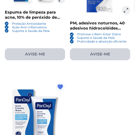
Espuma de limpeza para
acne, 10% de peróxido de
Benzoíla, 170g, PanOxyl
PM, adesivos noturnos, 40
Proteção Antioxidante
adesivos hidrocolóides
Ação Anti-inflamatória
Suporte à Saúde da Pele
transparentes, PanOxyl
Promove o Bem-Estar Diário
Suporte à Saúde da Pele
Praticidade e absorção eficiente
AVISE-ME
AVISE-ME