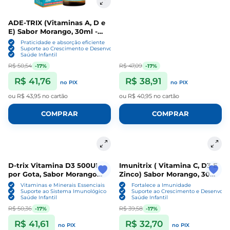
ADE-TRIX (Vitaminas A, D e
E) Sabor Morango, 30ml -
Flora Nativa do Brasil
Praticidade e absorção eficiente
Suporte ao Crescimento e Desenvolvimento
Saúde Infantil
R$ 50,54
R$ 47,09
-17%
-17%
R$ 41,76
R$ 38,91
no PIX
no PIX
ou
R$ 43,95
no cartão
ou
R$ 40,95
no cartão
COMPRAR
COMPRAR
D-trix Vitamina D3 500UI
Imunitrix ( Vitamina C, D3 E
por Gota, Sabor Morango
Zinco) Sabor Morango, 30ml
30ml - Flora Nativa do Brasil
- Flora Nativa do Brasil
Vitaminas e Minerais Essenciais
Fortalece a Imunidade
Suporte ao Sistema Imunológico
Suporte ao Crescimento e Desenvolv
Saúde Infantil
Saúde Infantil
R$ 50,36
R$ 39,58
-17%
-17%
R$ 41,61
R$ 32,70
no PIX
no PIX