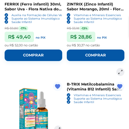
FERRIX (Ferro infantil) 30ml,
ZINTRIX (Zinco Infantil)
Sabor Uva - Flora Nativa do
Sabor Morango, 20ml - Flora
Brasil
Nativa do Brasil
Auxilia na Formação de Células Vermelhas
Vitaminas e Minerais Essenciais
Suporte ao Sistema Imunológico
Suporte ao Sistema Imunológico
Saúde Infantil
Saúde Infantil
R$ 59,80
R$ 33,18
-17%
-13%
R$ 49,40
R$ 28,86
no PIX
no PIX
ou
R$ 52,00
no cartão
ou
R$ 30,37
no cartão
COMPRAR
COMPRAR
B-TRIX Metilcobalamina
(Vitamina B12 Infantil) Sabor
Morango, 20ml - Flora Nativa
Vitaminas e Minerais Essenciais
do Brasil
Suporte ao Sistema Imunológico
Saúde Infantil