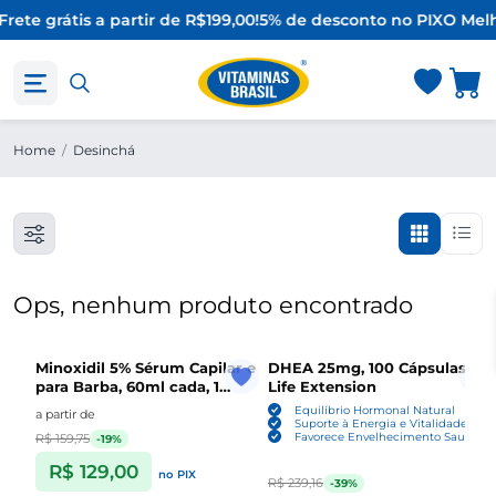
Frete grátis a partir de R$199,00!
5% de desconto no PIX
O Melh
Home
/
Desinchá
Ops, nenhum produto encontrado
Minoxidil 5% Sérum Capilar e
DHEA 25mg, 100 Cápsulas ,
para Barba, 60ml cada, 1
Life Extension
Unidade ou Kit com 3,
Equilíbrio Hormonal Natural
a partir de
Sefralls
Suporte à Energia e Vitalidade
Favorece Envelhecimento Saudável
R$ 159,75
-19%
R$ 129,00
no PIX
R$ 239,16
-39%