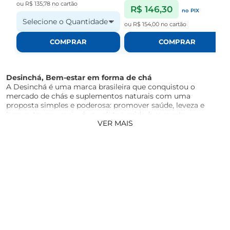
ou
R$ 135,78
no cartão
R$ 146,30
no PIX
Selecione o Quantidade
ou
R$ 154,00
no cartão
COMPRAR
COMPRAR
Desinchá, Bem-estar em forma de chá
A Desinchá é uma marca brasileira que conquistou o
mercado de chás e suplementos naturais com uma
proposta simples e poderosa: promover saúde, leveza e
bem-estar por meio de produtos cuidadosamente
VER MAIS
desenvolvidos com ingredientes naturais e de alta
qualidade.
Desde a sua criação, a Desinchá se destacou por unir sabor,
eficácia e praticidade, sempre com base em pesquisa e
inovação.
Seus blends são elaborados por nutricionistas e
especialistas, buscando oferecer benefícios reais para o dia a
dia, como a melhora da digestão, estímulo ao metabolismo,
mais energia e sensação de leveza.
Com um portfólio que vai além dos chás – incluindo
suplementos, shots e outras soluções funcionais a marca se