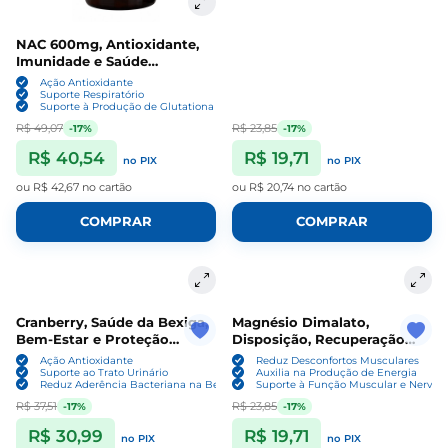
NAC 600mg, Antioxidante,
Imunidade e Saúde
Respiratória, 60 Cápsulas,
Ação Antioxidante
Alquimia
Suporte Respiratório
Suporte à Produção de Glutationa
R$ 49,07
R$ 23,85
-17%
-17%
R$ 40,54
R$ 19,71
no PIX
no PIX
ou
R$ 42,67
no cartão
ou
R$ 20,74
no cartão
COMPRAR
COMPRAR
Cranberry, Saúde da Bexiga,
Magnésio Dimalato,
Bem-Estar e Proteção
Disposição, Recuperação
Antioxidante, 60 Cápsulas,
Muscular e Bem-Estar
Ação Antioxidante
Reduz Desconfortos Musculares
Alquimia
Diário, 60 Cápsulas, Alquimia
Suporte ao Trato Urinário
Auxilia na Produção de Energia
Reduz Aderência Bacteriana na Bexiga
Suporte à Função Muscular e Nervos
R$ 37,51
R$ 23,85
-17%
-17%
R$ 30,99
R$ 19,71
no PIX
no PIX