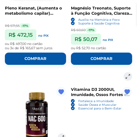
Pleno Keranat, (Aumenta o
Magnésio Treonato, Suporte
metabolismo capilar)
à Função Cognitiva, Clareza
300Mg, 30 Capsulas,
Mental e Saúde Neural, 90
Auxilia na Memória e Foco
Alquimia
Cápsulas, Alquimia
Suporte à Saúde Cognitiva
R$ 571,55
-17%
R$ 60,60
-17%
R$ 472,15
no PIX
R$ 50,07
no PIX
ou
R$ 497,00
no cartão
ou
3x de R$ 165,67
sem juros
ou
R$ 52,70
no cartão
COMPRAR
COMPRAR
Vitamina D3 2000UI,
Imunidade, Ossos Fortes e
Bem-Estar Diário, 60
Fortalece a Imunidade
Cápsulas, Alquimia
Saúde Óssea e Muscular
Essencial para o Bem-Estar