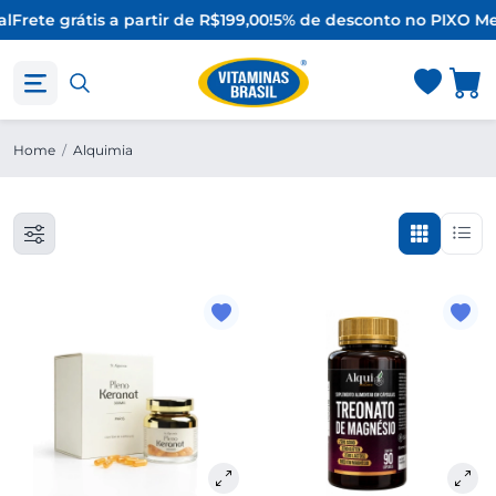
l
Frete grátis a partir de R$199,00!
5% de desconto no PIX
O Me
Home
/
Alquimia