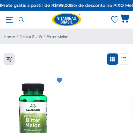
l
Frete grátis a partir de R$199,00!
5% de desconto no PIX
O Mel
Home
/
De A à Z
/
B
/
Bitter Melon